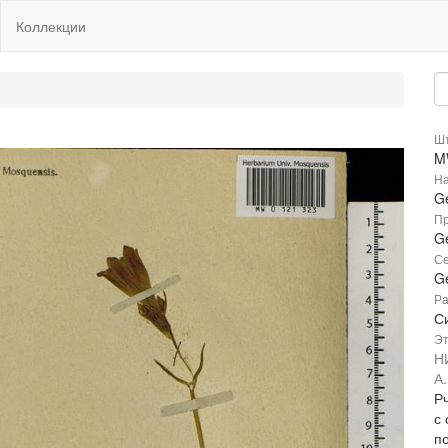
Коллекции
Шт
M
На
G
Пр
Ge
Се
G
Ра
С
Эт
Н
А
Рч
с
п