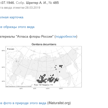
9.07.1946.
Собр.
Шретер А. И.,
№
485
та ввода этикетки
28.03.2019
олная карточка
се образцы этого вида
атериалы "Атласа флоры России" (
подробности
)
се фото в природе этого вида
(iNaturalist.org)