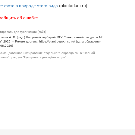
се фото в природе этого вида
(plantarium.ru)
ообщить об ошибке
тировать для публикации (сайт)
регин А. П. (ред.) Цифровой гербарий МГУ: Электронный ресурс. – М.:
У, 2026. – Режим доступа: https://plant.depo.msu.ru/ (дата обращения
.08.2026)
комендованное цитирование отдельного образца см. в "Полной
рточке", раздел "Цитировать для публикации"