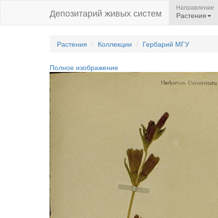
Направление
Депозитарий живых систем
Растения
Растения
Коллекции
Гербарий МГУ
Полное изображение