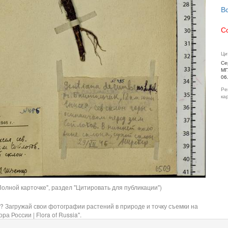
В
С
Ци
Се
МГ
06
Ре
ка
олной карточке", раздел "Цитировать для публикации")
? Загружай свои фотографии растений в природе и точку съемки на
ра России | Flora of Russia".