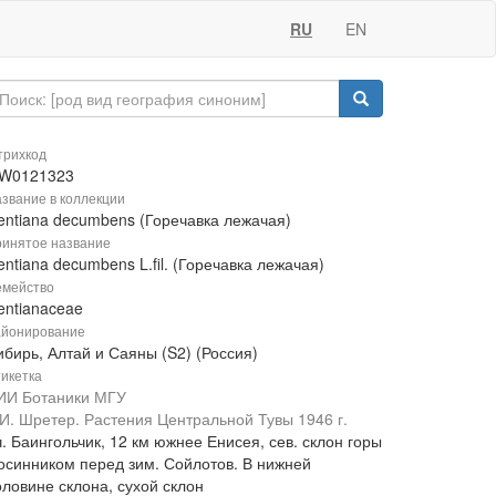
RU
EN
рихкод
W0121323
звание в коллекции
entiana decumbens (Горечавка лежачая)
инятое название
ntiana decumbens L.fil. (Горечавка лежачая)
мейство
entianaceae
йонирование
ибирь, Алтай и Саяны (S2) (Россия)
икетка
ИИ Ботаники МГУ
.И. Шретер. Растения Центральной Тувы 1946 г.
. Баингольчик, 12 км южнее Енисея, сев. склон горы
 осинником перед зим. Сойлотов. В нижней
оловине склона, сухой склон