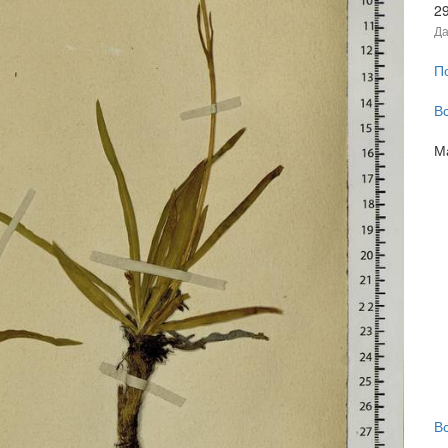
2
Да
П
В
М
В