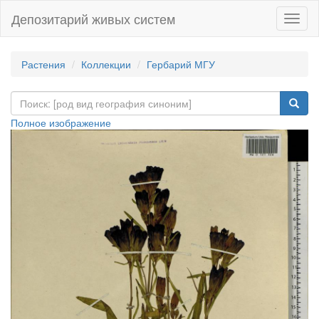
Депозитарий живых систем
Навиг
Растения
Коллекции
Гербарий МГУ
Полное изображение