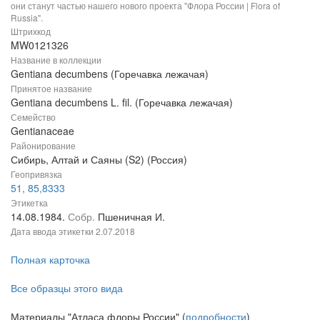
они станут частью нашего нового проекта "Флора России | Flora of
Russia".
Штрихкод
MW0121326
Название в коллекции
Gentiana decumbens (Горечавка лежачая)
Принятое название
Gentiana decumbens L. fil. (Горечавка лежачая)
Семейство
Gentianaceae
Районирование
Сибирь, Алтай и Саяны (S2) (Россия)
Геопривязка
51, 85,8333
Этикетка
14.08.1984.
Собр.
Пшеничная И.
Дата ввода этикетки
2.07.2018
Полная карточка
Все образцы этого вида
Материалы "Атласа флоры России" (
подробности
)