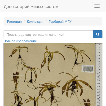
Депозитарий живых систем
Навиг
Растения
Коллекции
Гербарий МГУ
Полное изображение