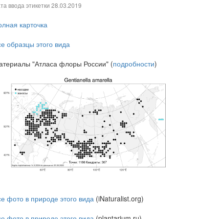
та ввода этикетки
28.03.2019
олная карточка
се образцы этого вида
атериалы "Атласа флоры России" (
подробности
)
се фото в природе этого вида
(iNaturalist.org)
се фото в природе этого вида
(plantarium.ru)