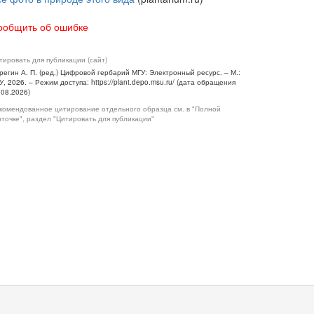
ообщить об ошибке
тировать для публикации (сайт)
регин А. П. (ред.) Цифровой гербарий МГУ: Электронный ресурс. – М.:
У, 2026. – Режим доступа: https://plant.depo.msu.ru/ (дата обращения
.08.2026)
комендованное цитирование отдельного образца см. в "Полной
рточке", раздел "Цитировать для публикации"