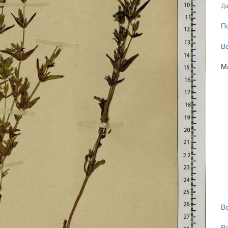
Да
П
В
М
В
В