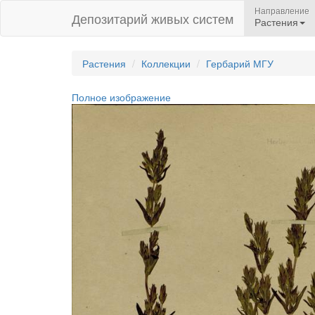
Направление
Депозитарий живых систем
Растения
Растения
Коллекции
Гербарий МГУ
Полное изображение