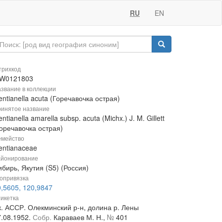
RU
EN
рихкод
W0121803
звание в коллекции
ntianella acuta (Горечавочка острая)
инятое название
ntianella amarella subsp. acuta (Michx.) J. M. Gillett
Горечавочка острая)
мейство
entianaceae
йонирование
бирь, Якутия (S5) (Россия)
опривязка
0,5605, 120,9847
икетка
к. АССР. Олекминский р-н, долина р. Лены
7.08.1952.
Собр.
Караваев М. Н.,
№
401