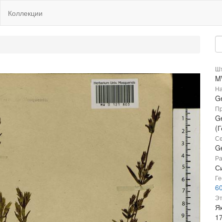
Коллекции
Шт
M
На
Ge
Пр
Ge
(
Се
G
Ра
Си
Ге
6
Эт
Я
1