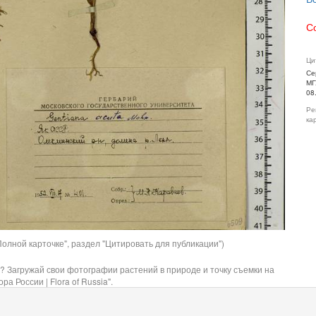
С
Ци
Се
МГ
08
Ре
ка
олной карточке", раздел "Цитировать для публикации")
? Загружай свои фотографии растений в природе и точку съемки на
ра России | Flora of Russia".