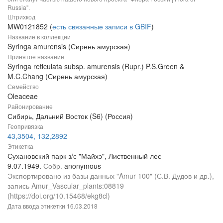
Russia".
Штрихкод
MW0121852 (
есть связанные записи в GBIF
)
Название в коллекции
Syringa amurensis (Сирень амурская)
Принятое название
Syringa reticulata subsp. amurensis (Rupr.) P.S.Green &
M.C.Chang (Сирень амурская)
Семейство
Oleaceae
Районирование
Сибирь, Дальний Восток (S6) (Россия)
Геопривязка
43,3504, 132,2892
Этикетка
Сухановский парк з/с "Майхэ", Лиственный лес
9.07.1949.
Собр.
anonymous
Экспортировано из базы данных "Amur 100" (С.В. Дудов и др.),
запись Amur_Vascular_plants:08819
(https://doi.org/10.15468/ekg8cl)
Дата ввода этикетки
16.03.2018