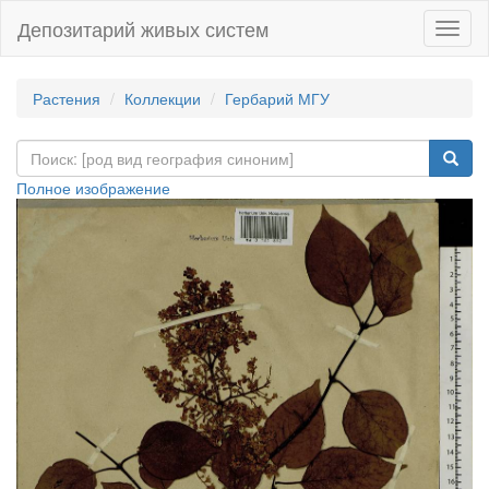
Депозитарий живых систем
Навиг
Растения
Коллекции
Гербарий МГУ
Полное изображение