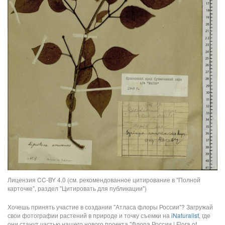
Лицензия CC-BY 4.0 (см. рекомендованное цитирование в "Полной
карточке", раздел "Цитировать для публикации")
Хочешь принять участие в создании "Атласа флоры России"? Загружай
свои фотографии растений в природе и точку съемки на
iNaturalist
, где
они станут частью нашего нового проекта "Флора России | Flora of