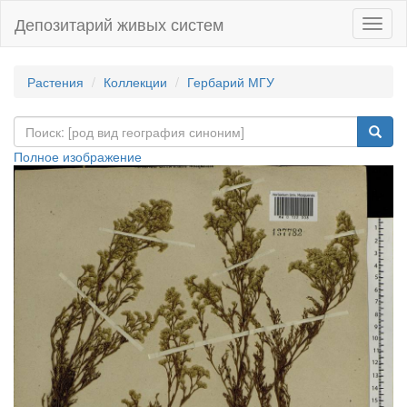
Депозитарий живых систем
Навиг
Растения
Коллекции
Гербарий МГУ
Полное изображение