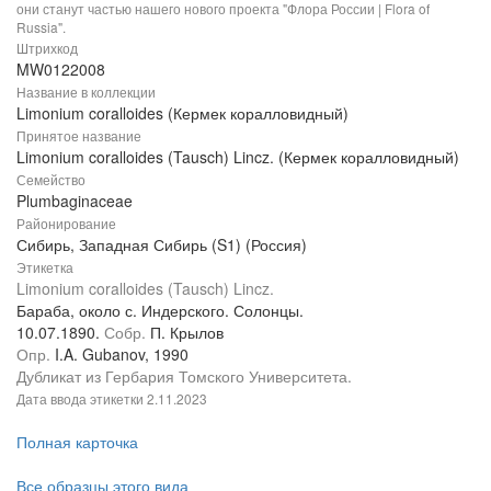
они станут частью нашего нового проекта "Флора России | Flora of
Russia".
Штрихкод
MW0122008
Название в коллекции
Limonium coralloides (Кермек коралловидный)
Принятое название
Limonium coralloides (Tausch) Lincz. (Кермек коралловидный)
Семейство
Plumbaginaceae
Районирование
Сибирь, Западная Сибирь (S1) (Россия)
Этикетка
Limonium coralloides (Tausch) Lincz.
Бараба, около с. Индерского. Солонцы.
10.07.1890.
Собр.
П. Крылов
Опр.
I.A. Gubanov, 1990
Дубликат из Гербария Томского Университета.
Дата ввода этикетки
2.11.2023
Полная карточка
Все образцы этого вида