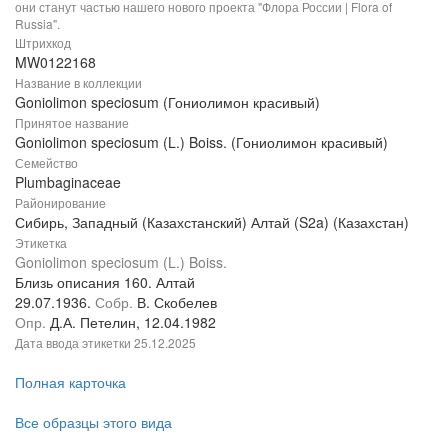
они станут частью нашего нового проекта "Флора России | Flora of
Russia".
Штрихкод
MW0122168
Название в коллекции
Goniolimon speciosum (Гониолимон красивый)
Принятое название
Goniolimon speciosum (L.) Boiss. (Гониолимон красивый)
Семейство
Plumbaginaceae
Районирование
Сибирь, Западный (Казахстанский) Алтай (S2a) (Казахстан)
Этикетка
Goniolimon speciosum (L.) Boiss.
Близь описания 160. Алтай
29.07.1936.
Собр.
В. Скобелев
Опр.
Д.А. Петелин, 12.04.1982
Дата ввода этикетки
25.12.2025
Полная карточка
Все образцы этого вида