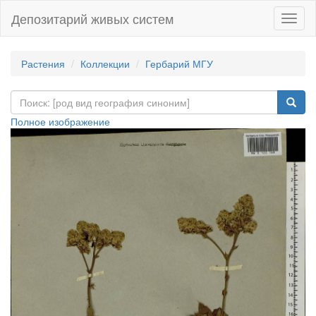
Депозитарий живых систем
Навиг
Растения
Коллекции
Гербарий МГУ
Полное изображение