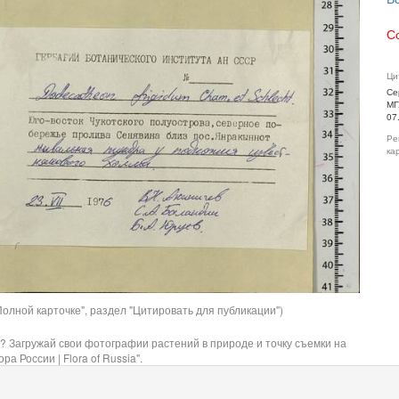
С
Ци
Се
МГ
07
Ре
ка
олной карточке", раздел "Цитировать для публикации")
? Загружай свои фотографии растений в природе и точку съемки на
ра России | Flora of Russia".