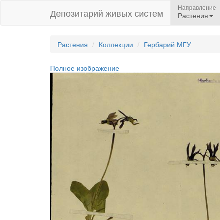
Направление
Депозитарий живых систем
Растения
Растения
Коллекции
Гербарий МГУ
Полное изображение