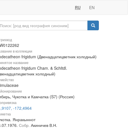
RU
EN
рихкод
W0122262
звание в коллекции
odecatheon frigidum (Двенадцатицветник холодный)
инятое название
decatheon frigidum Cham. & Schltdl.
Двенадцатицветник холодный)
мейство
rimulaceae
йонирование
бирь, Чукотка и Камчатка (S7) (Россия)
опривязка
,9107, -172,4964
икетка
укотка. Янракыннот
3.07.1976.
Собр.
Акиничев В.Н.