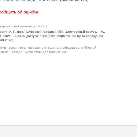
ообщить об ошибке
тировать для публикации (сайт)
регин А. П. (ред.) Цифровой гербарий МГУ: Электронный ресурс. – М.:
У, 2026. – Режим доступа: https://plant.depo.msu.ru/ (дата обращения
.08.2026)
комендованное цитирование отдельного образца см. в "Полной
рточке", раздел "Цитировать для публикации"