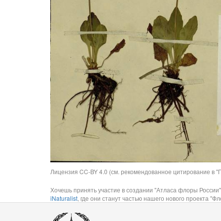
Лицензия CC-BY 4.0 (см. рекомендованное цитирование в "П
Хочешь принять участие в создании "Атласа флоры России"
iNaturalist
, где они станут частью нашего нового проекта "Фло