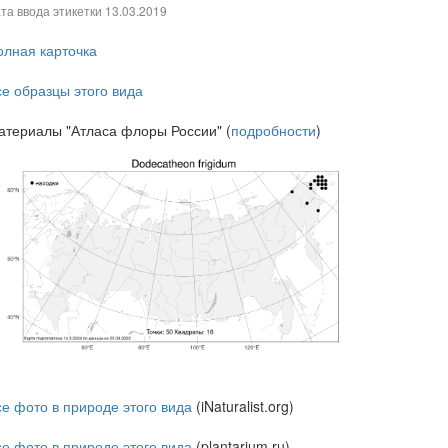
та ввода этикетки
13.03.2019
олная карточка
се образцы этого вида
атериалы "Атласа флоры России" (
подробности
)
се фото в природе этого вида
(iNaturalist.org)
се фото в природе этого вида
(plantarium.ru)