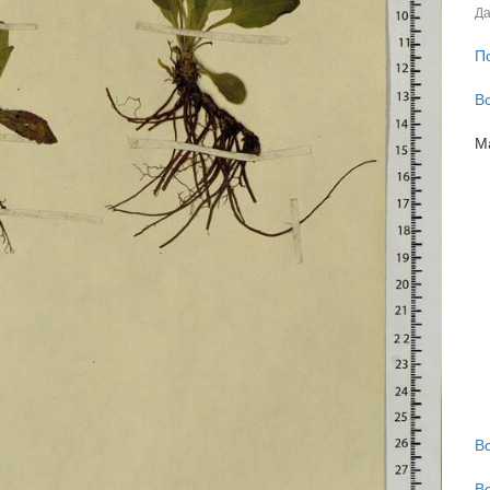
Да
П
В
М
В
В