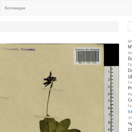
Коллекции
Шт
M
На
D
Пр
Do
(
Се
P
Ра
Си
Ге
64
Эт
Ч
2