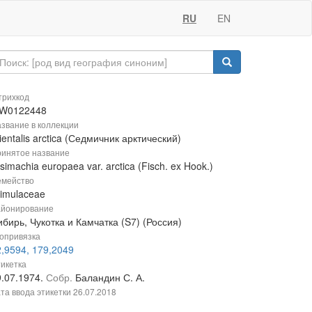
RU
EN
рихкод
W0122448
звание в коллекции
ientalis arctica (Седмичник арктический)
инятое название
simachia europaea var. arctica (Fisch. ex Hook.)
мейство
rimulaceae
йонирование
бирь, Чукотка и Камчатка (S7) (Россия)
опривязка
2,9594, 179,2049
икетка
9.07.1974.
Собр.
Баландин С. А.
та ввода этикетки
26.07.2018