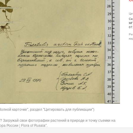
Ци
Се
МГ
07
Ре
ка
олной карточке", раздел "Цитировать для публикации")
? Загружай свои фотографии растений в природе и точку съемки на
ра России | Flora of Russia".