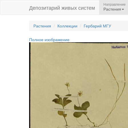
Направление
Депозитарий живых систем
Растения
Растения
Коллекции
Гербарий МГУ
Полное изображение