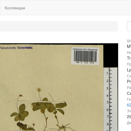
Коллекции
Шт
M
На
Tr
Пр
Ly
Се
P
Ра
Си
Ге
6
Эт
2
Да