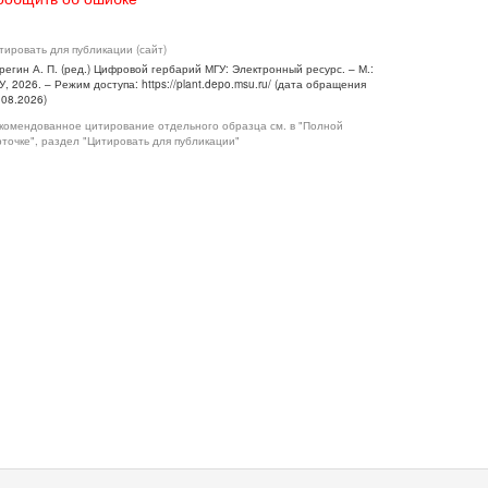
тировать для публикации (сайт)
регин А. П. (ред.) Цифровой гербарий МГУ: Электронный ресурс. – М.:
У, 2026. – Режим доступа: https://plant.depo.msu.ru/ (дата обращения
.08.2026)
комендованное цитирование отдельного образца см. в "Полной
рточке", раздел "Цитировать для публикации"