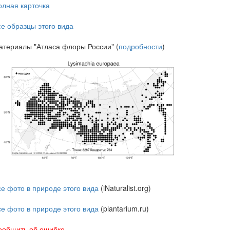
олная карточка
се образцы этого вида
атериалы "Атласа флоры России" (
подробности
)
се фото в природе этого вида
(iNaturalist.org)
се фото в природе этого вида
(plantarium.ru)
ообщить об ошибке