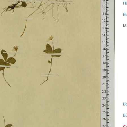
П
В
М
В
В
С