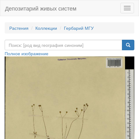
Депозитарий живых систем
Навиг
Растения
Коллекции
Гербарий МГУ
Полное изображение