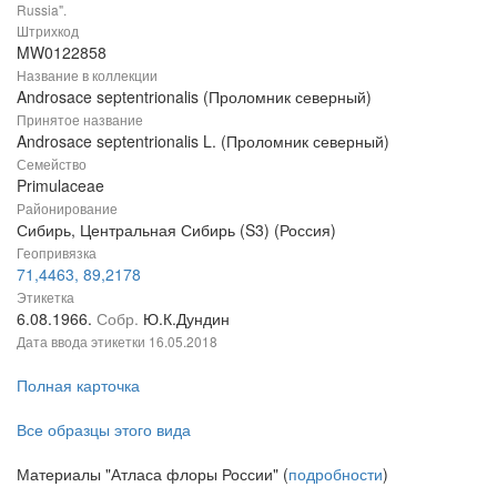
Russia".
Штрихкод
MW0122858
Название в коллекции
Androsace septentrionalis (Проломник северный)
Принятое название
Androsace septentrionalis L. (Проломник северный)
Семейство
Primulaceae
Районирование
Сибирь, Центральная Сибирь (S3) (Россия)
Геопривязка
71,4463, 89,2178
Этикетка
6.08.1966.
Собр.
Ю.К.Дундин
Дата ввода этикетки
16.05.2018
Полная карточка
Все образцы этого вида
Материалы "Атласа флоры России" (
подробности
)