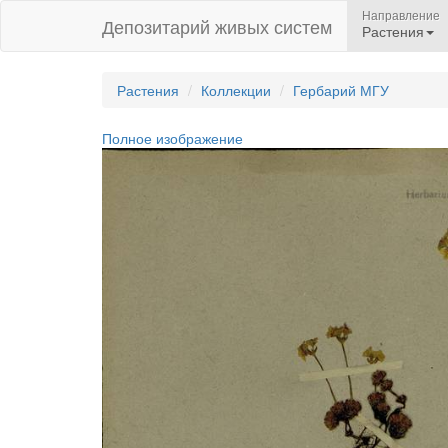
Направление
Депозитарий живых систем
Растения
Растения
Коллекции
Гербарий МГУ
Полное изображение