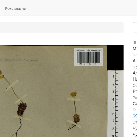
Коллекции
Шт
M
На
A
Пр
A
Hu
Се
P
Ра
Си
Ге
6
Эт
Чу
Чу