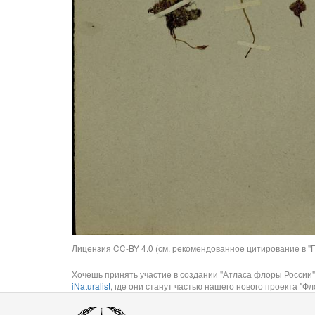
Лицензия CC-BY 4.0 (см. рекомендованное цитирование в "П
Хочешь принять участие в создании "Атласа флоры России"
iNaturalist
, где они станут частью нашего нового проекта "Фло