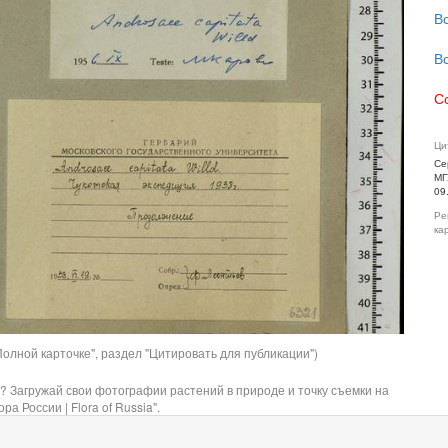
В
В
С
Ци
Се
МГ
09
Ре
ка
олной карточке", раздел "Цитировать для публикации")
? Загружай свои фотографии растений в природе и точку съемки на
ра России | Flora of Russia".