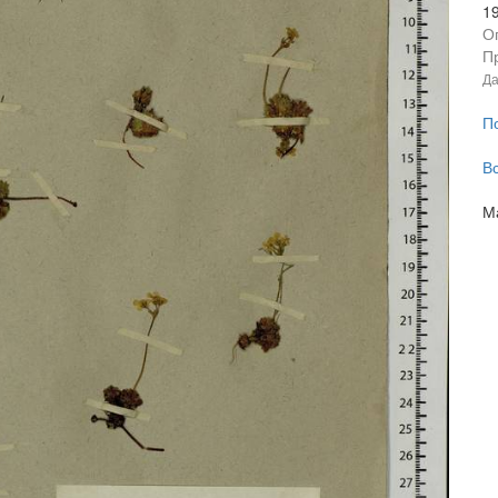
1
О
П
Да
П
В
М