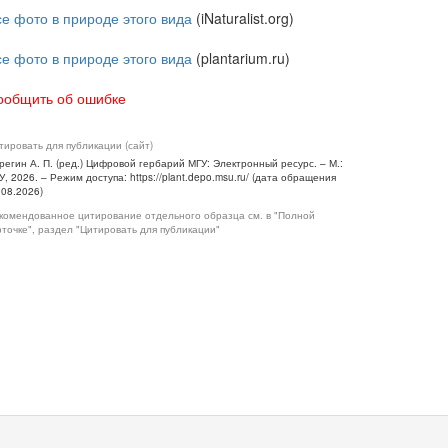
се фото в природе этого вида
(iNaturalist.org)
се фото в природе этого вида
(plantarium.ru)
ообщить об ошибке
тировать для публикации (сайт)
регин А. П. (ред.) Цифровой гербарий МГУ: Электронный ресурс. – М.:
У, 2026. – Режим доступа: https://plant.depo.msu.ru/ (дата обращения
.08.2026)
комендованное цитирование отдельного образца см. в "Полной
рточке", раздел "Цитировать для публикации"