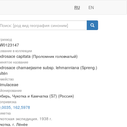
RU
EN
рихкод
W0123147
звание в коллекции
ndrosace capitata (Проломник головчатый)
инятое название
ndrosace chamaejasme subsp. lehmanniana (Spreng.)
ltén
мейство
rimulaceae
йонирование
бирь, Чукотка и Камчатка (S7) (Россия)
опривязка
9,0035, 162,5978
икетка
котская экспедиция. 1938 г.
котка. г. Лёнёе