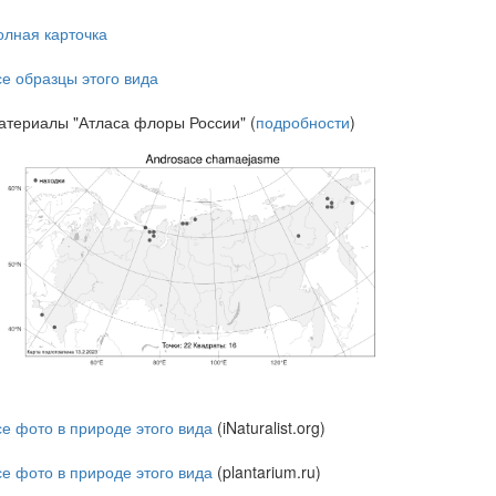
олная карточка
се образцы этого вида
атериалы "Атласа флоры России" (
подробности
)
се фото в природе этого вида
(iNaturalist.org)
се фото в природе этого вида
(plantarium.ru)