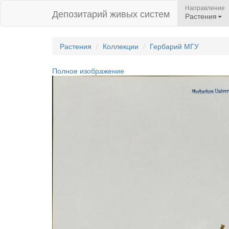
Направление
Депозитарий живых систем
Растения
Растения
Коллекции
Гербарий МГУ
Полное изображение