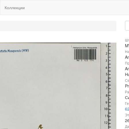
Коллекции
Шт
M
На
A
Пр
A
Hu
Се
P
Ра
Си
Ге
6
Эт
2
Да