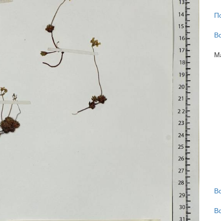
П
В
М
В
В