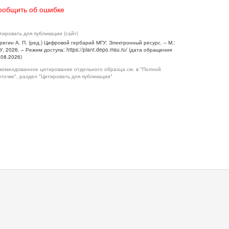
ообщить об ошибке
тировать для публикации (сайт)
регин А. П. (ред.) Цифровой гербарий МГУ: Электронный ресурс. – М.:
У, 2026. – Режим доступа: https://plant.depo.msu.ru/ (дата обращения
.08.2026)
комендованное цитирование отдельного образца см. в "Полной
рточке", раздел "Цитировать для публикации"