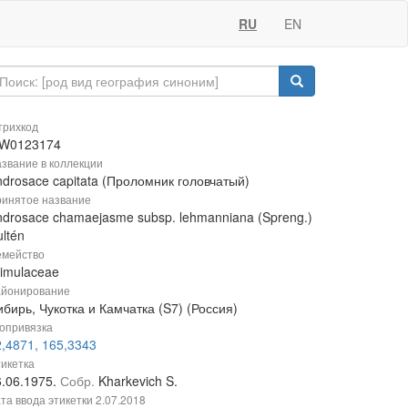
RU
EN
рихкод
W0123174
звание в коллекции
ndrosace capitata (Проломник головчатый)
инятое название
ndrosace chamaejasme subsp. lehmanniana (Spreng.)
ltén
мейство
rimulaceae
йонирование
бирь, Чукотка и Камчатка (S7) (Россия)
опривязка
2,4871, 165,3343
икетка
6.06.1975.
Собр.
Kharkevich S.
та ввода этикетки
2.07.2018