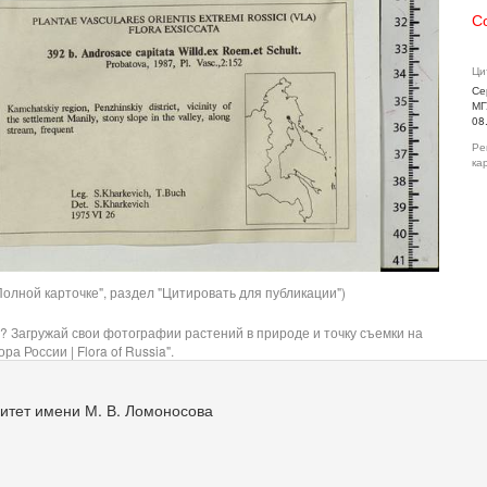
С
Ци
Се
МГ
08
Ре
ка
олной карточке", раздел "Цитировать для публикации")
? Загружай свои фотографии растений в природе и точку съемки на
ра России | Flora of Russia".
итет имени М. В. Ломоносова