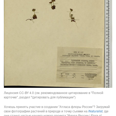
Лицензия CC-BY 4.0 (см. рекомендованное цитирование в "Полной
карточке", раздел "Цитировать для публикации")
Хочешь принять участие в создании "Атласа флоры России"? Загружай
свои фотографии растений в природе и точку съемки на
iNaturalist
, где
они станут частью нашего нового проекта "Флора России | Flora of