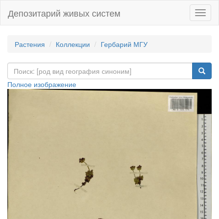
Депозитарий живых систем
Навиг
Растения
Коллекции
Гербарий МГУ
Полное изображение