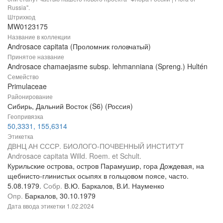
Russia".
Штрихкод
MW0123175
Название в коллекции
Androsace capitata (Проломник головчатый)
Принятое название
Androsace chamaejasme subsp. lehmanniana (Spreng.) Hultén
Семейство
Primulaceae
Районирование
Сибирь, Дальний Восток (S6) (Россия)
Геопривязка
50,3331, 155,6314
Этикетка
ДВНЦ АН СССР. БИОЛОГО-ПОЧВЕННЫЙ ИНСТИТУТ
Androsace capitata Willd. Roem. et Schult.
Курильские острова, остров Парамушир, гора Дождевая, на
щебнисто-глинистых осыпях в гольцовом поясе, часто.
5.08.1979.
Собр.
В.Ю. Баркалов, В.И. Науменко
Опр.
Баркалов, 30.10.1979
Дата ввода этикетки
1.02.2024