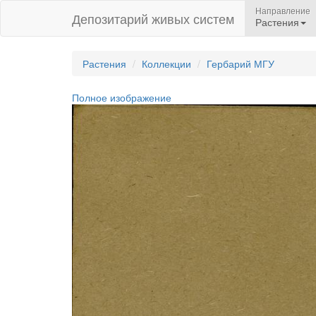
Направление
Депозитарий живых систем
Растения
Растения
Коллекции
Гербарий МГУ
Полное изображение