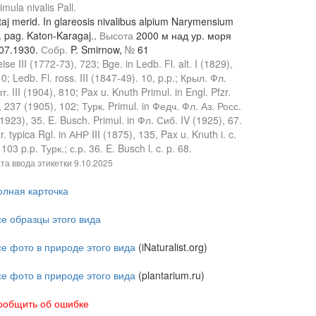
imula nivalis Pall.
taj merid. In glareosis nivalibus alpium Narymensium
. pag. Katon-Karagaj..
Высота
2000 м над ур. моря
.07.1930.
Собр.
P. Smirnow,
№
61
ise III (1772-73), 723; Bge. in Ledb. Fl. alt. I (1829),
0; Ledb. Fl. ross. III (1847-49). 10, p.p.; Крыл. Фл.
т. III (1904), 810; Pax u. Knuth Primul. in Engl. Pfzr.
, 237 (1905), 102; Турк. Primul. in Федч. Фл. Аз. Росс.
(1923), 35. E. Busch. Primul. in Фл. Сиб. IV (1925), 67.
r. typica Rgl. in АНР III (1875), 135, Pax u. Knuth i. c.
 103 p.p. Турк.; с.р. 36. E. Busch l. c. p. 68.
та ввода этикетки
9.10.2025
олная карточка
се образцы этого вида
се фото в природе этого вида
(iNaturalist.org)
се фото в природе этого вида
(plantarium.ru)
ообщить об ошибке