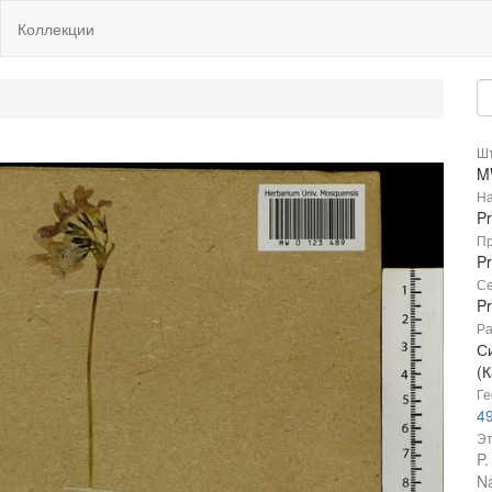
Коллекции
Шт
M
На
Pr
Пр
Pr
Се
P
Ра
С
(К
Ге
49
Эт
P.
Na