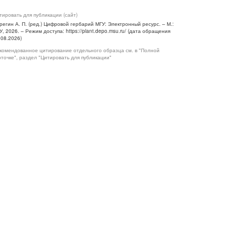
тировать для публикации (сайт)
регин А. П. (ред.) Цифровой гербарий МГУ: Электронный ресурс. – М.:
У, 2026. – Режим доступа: https://plant.depo.msu.ru/ (дата обращения
.08.2026)
комендованное цитирование отдельного образца см. в "Полной
рточке", раздел "Цитировать для публикации"