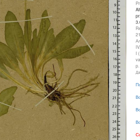
Pr
Al
pr
3
Re
21
Ал
IV
I 
va
p.
Да
П
В
В
В
С