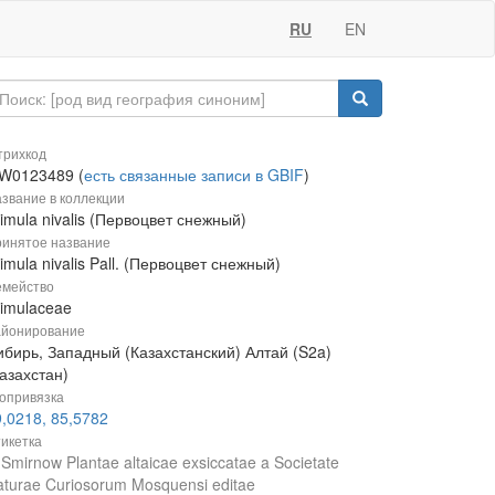
RU
EN
рихкод
W0123489 (
есть связанные записи в GBIF
)
звание в коллекции
imula nivalis (Первоцвет снежный)
инятое название
imula nivalis Pall. (Первоцвет снежный)
мейство
rimulaceae
йонирование
ибирь, Западный (Казахстанский) Алтай (S2a)
азахстан)
опривязка
,0218, 85,5782
икетка
 Smirnow Plantae altaicae exsiccatae a Societate
turae Curiosorum Mosquensi editae