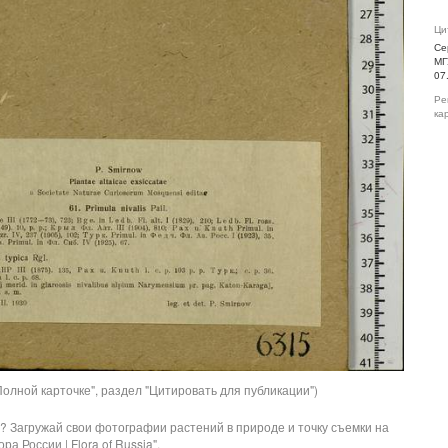
Ци
Се
МГ
07
Ре
ка
олной карточке", раздел "Цитировать для публикации")
? Загружай свои фотографии растений в природе и точку съемки на
ра России | Flora of Russia".