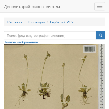
Депозитарий живых систем
Навиг
Растения
Коллекции
Гербарий МГУ
Полное изображение