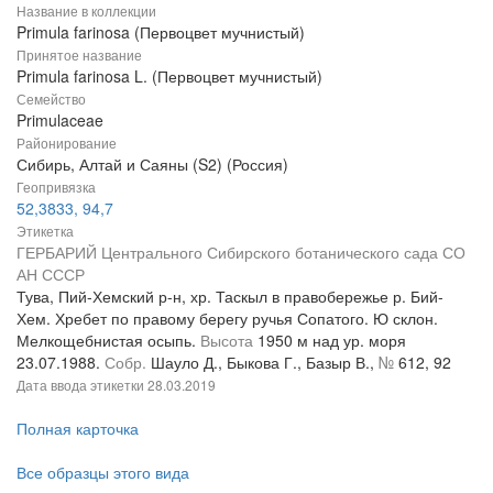
Название в коллекции
Primula farinosa (Первоцвет мучнистый)
Принятое название
Primula farinosa L. (Первоцвет мучнистый)
Семейство
Primulaceae
Районирование
Сибирь, Алтай и Саяны (S2) (Россия)
Геопривязка
52,3833, 94,7
Этикетка
ГЕРБАРИЙ Центрального Сибирского ботанического сада СО
АН СССР
Тува, Пий-Хемский р-н, хр. Таскыл в правобережье р. Бий-
Хем. Хребет по правому берегу ручья Сопатого. Ю склон.
Мелкощебнистая осыпь.
Высота
1950 м над ур. моря
23.07.1988.
Собр.
Шауло Д., Быкова Г., Базыр В.,
№
612, 92
Дата ввода этикетки
28.03.2019
Полная карточка
Все образцы этого вида