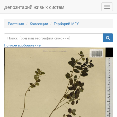
Депозитарий живых систем
Навиг
Растения
Коллекции
Гербарий МГУ
Полное изображение