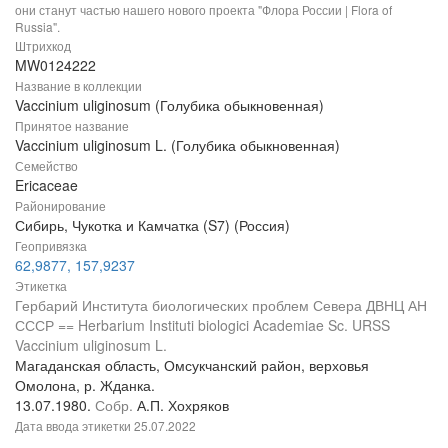
они станут частью нашего нового проекта "Флора России | Flora of
Russia".
Штрихкод
MW0124222
Название в коллекции
Vaccinium uliginosum (Голубика обыкновенная)
Принятое название
Vaccinium uliginosum L. (Голубика обыкновенная)
Семейство
Ericaceae
Районирование
Сибирь, Чукотка и Камчатка (S7) (Россия)
Геопривязка
62,9877, 157,9237
Этикетка
Гербарий Института биологических проблем Севера ДВНЦ АН
СССР == Herbarium Instituti biologici Academiae Sc. URSS
Vaccinium uliginosum L.
Магаданская область, Омсукчанский район, верховья
Омолона, р. Жданка.
13.07.1980.
Собр.
А.П. Хохряков
Дата ввода этикетки
25.07.2022