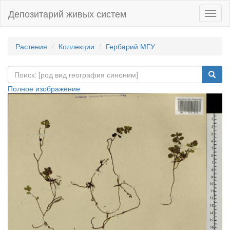
Депозитарий живых систем
Навиг
Растения
Коллекции
Гербарий МГУ
Полное изображение