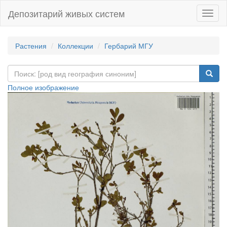
Депозитарий живых систем
Навиг
Растения
Коллекции
Гербарий МГУ
Полное изображение