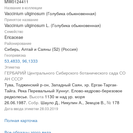
MW0124411
Название в коллекции
Vaccinium uliginosum (Голубика обыкновенная)
Принятое название
Vaccinium uliginosum L. (Голубика обыкновенная)
Семейство
Ericaceae
Районирование
Сибирь, Алтай и Саяны (S2) (Россия)
Геопривязка
53,4833, 96,1333
Этикетка
ГЕРБАРИЙ Центрального Сибирского ботанического сада СО
АН СССР
Тува, Тоджинский р-он, Западный Саян, хр. Ергак-Таргак-
Тайга. Река Перевальный Хуннуг. Елово-кедрово-березовое
редколесье.
Высота
1130 м над ур. моря
26.06.1987.
Собр.
Шауло Д., Никулин А., Земцов В.,
№
178
Дата ввода этикетки
28.03.2019
Полная карточка
Все образцы этого вида