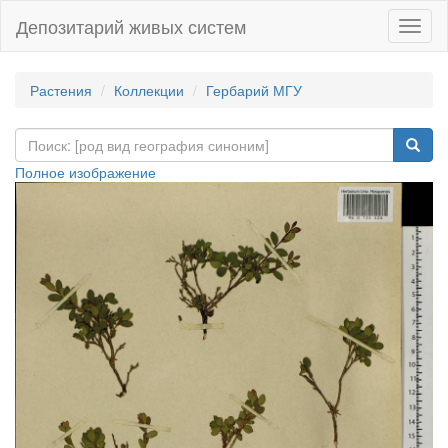
Депозитарий живых систем
Навиг
Растения
Коллекции
Гербарий МГУ
Полное изображение