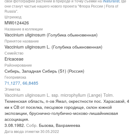
свои фотографии растений в природе и точку съемки на
iNaturalist
, где
они станут частью нашего нового проекта "Флора России | Flora of
Russia".
Штрихкод
MW0124426
Название в коллекции
Vaccinium uliginosum (Голубика обыкновенная)
Принятое название
Vaccinium uliginosum L. (Голубика обыкновенная)
Семейство
Ericaceae
Районирование
Сибирь, Западная Сибирь (S1) (Россия)
Геопривязка
71,1277, 66,8485
Этикетка
Vaccinium uliginosum L. ssp. microphyllum (Lange) Tolm.
Тюменская область, п-ов Ямал, окрестности пос. Харасавэй, 4
км к CВ от поселка, песцовое городище, склон южной
экспозиции, бруснично-голубично-мохово-лишайниковая
ассоциация.
3.08.1982.
Собр.
Бызова, Вахрамеева
Дата ввода этикетки
30.05.2022