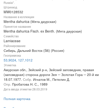
Russia".
Штрихкод
MW0128532
Название в коллекции
Mentha dahurica (Мята даурская)
Принятое название
Mentha dahurica Fisch. ex Benth. (Мята даурская)
Семейство
Lamiaceae
Районирование
Сибирь, Дальний Восток (S6) (Россия)
Геопривязка
53,9024, 127,1012
Этикетка
Амурская обл., Зейский р-н, Зейский заповедник, правая
(заповедная) сторона дороги Зея ─ Золотая Гора ─ 20-й км
18.07.1977.
Собр.
Игнатов М., Петелин Д.
Опр.
Пробатова Н. С., 1989
Дата ввода этикетки
28.03.2019
Полная карточка