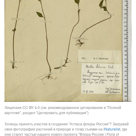
Лицензия CC-BY 4.0 (см. рекомендованное цитирование в "Полной
карточке", раздел "Цитировать для публикации")
Хочешь принять участие в создании "Атласа флоры России"? Загружай
свои фотографии растений в природе и точку съемки на
iNaturalist
, где
они станут частью нашего нового проекта "Флора России | Flora of