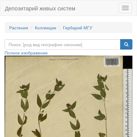
Депозитарий живых систем
Навиг
Растения
Коллекции
Гербарий МГУ
Полное изображение