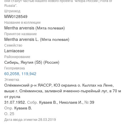
они станут частью нашего нового проекта "Флора России | Flora of
Russia".
Штрихкод
MW0128549
Название в коллекции
Mentha arvensis (Мята полевая)
Принятое название
Mentha arvensis L. (Мята полевая)
Семейство
Lamiaceae
Районирование
Сибирь, Якутия (S5) (Россия)
Геопривязка
60,2058, 119,942
Этикетка
Олёкминский р-н ЯАССР, ЮЗ окраина о. Кыллах на Лене,
выше г. Олёкминска, заливной ячменно-пырейный луг, в 70 м
от русла
31.07.1952.
Собр.
Куваев В., Николаев И.,
№
39
Опр.
Куваев В.
О. 25
Дата ввода этикетки
28.03.2019