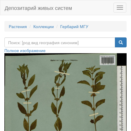
Депозитарий живых систем
Навиг
Растения
Коллекции
Гербарий МГУ
Полное изображение