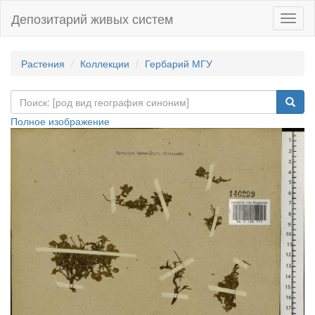
Депозитарий живых систем
Навиг
Растения
Коллекции
Гербарий МГУ
Полное изображение