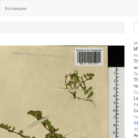
Коллекции
Шт
M
На
T
я
Пр
Th
Ч
Се
L
Ра
Си
Ге
54
Эт
Ам