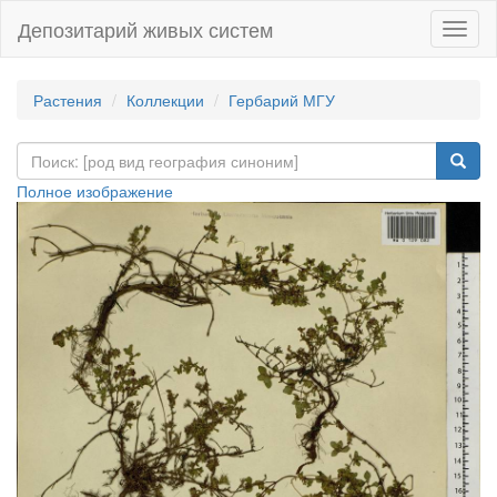
Депозитарий живых систем
Навиг
Растения
Коллекции
Гербарий МГУ
Полное изображение