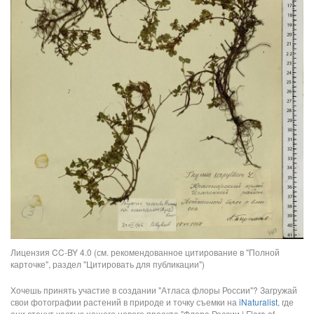
Лицензия CC-BY 4.0 (см. рекомендованное цитирование в "Полной
карточке", раздел "Цитировать для публикации")
Хочешь принять участие в создании "Атласа флоры России"? Загружай
свои фотографии растений в природе и точку съемки на
iNaturalist
, где
они станут частью нашего нового проекта "Флора России | Flora of