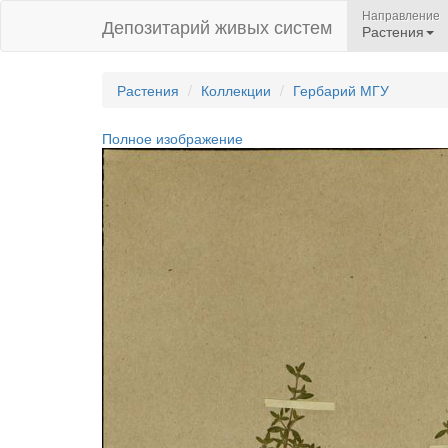
Направление
Депозитарий живых систем
Растения
Растения
Коллекции
Гербарий МГУ
Полное изображение