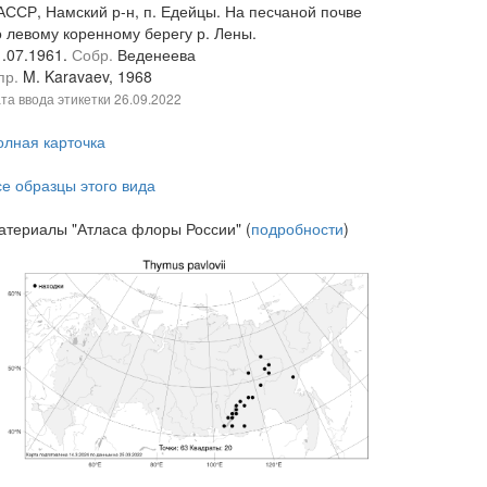
АССР, Намский р-н, п. Едейцы. На песчаной почве
о левому коренному берегу р. Лены.
1.07.1961.
Собр.
Веденеева
пр.
M. Karavaev, 1968
та ввода этикетки
26.09.2022
олная карточка
се образцы этого вида
атериалы "Атласа флоры России" (
подробности
)