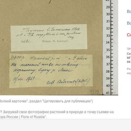
В
В
С
Ци
Се
МГ
06
Ре
ка
олной карточке", раздел "Цитировать для публикации")
? Загружай свои фотографии растений в природе и точку съемки на
ра России | Flora of Russia".