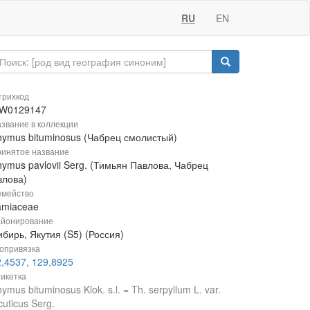
RU
EN
рихкод
W0129147
звание в коллекции
hymus bituminosus (Чабрец смолистый)
инятое название
ymus pavlovii Serg. (Тимьян Павлова, Чабрец
влова)
мейство
amiaceae
йонирование
бирь, Якутия (S5) (Россия)
опривязка
2,4537, 129,8925
икетка
ymus bituminosus Klok. s.l. = Th. serpyllum L. var.
cuticus Serg.