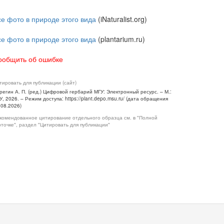
се фото в природе этого вида
(iNaturalist.org)
се фото в природе этого вида
(plantarium.ru)
ообщить об ошибке
тировать для публикации (сайт)
регин А. П. (ред.) Цифровой гербарий МГУ: Электронный ресурс. – М.:
У, 2026. – Режим доступа: https://plant.depo.msu.ru/ (дата обращения
.08.2026)
комендованное цитирование отдельного образца см. в "Полной
рточке", раздел "Цитировать для публикации"