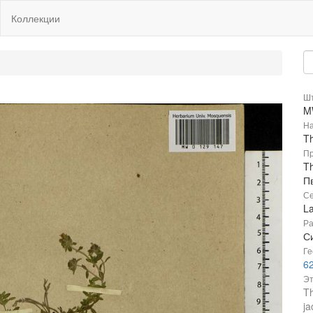
Коллекции
Шт
M
На
T
Пр
Th
П
Се
L
Ра
Си
Ге
6
Эт
Th
ja