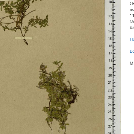
Я
п
1
О
Да
П
В
М