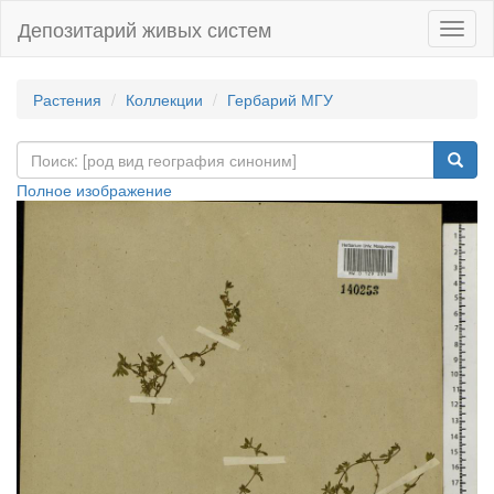
Депозитарий живых систем
Навиг
Растения
Коллекции
Гербарий МГУ
Полное изображение