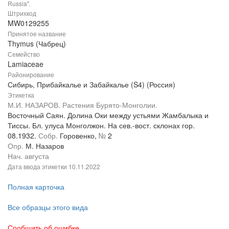
Russia".
Штрихкод
MW0129255
Принятое название
Thymus (Чабрец)
Семейство
Lamiaceae
Районирование
Сибирь, Прибайкалье и Забайкалье (S4) (Россия)
Этикетка
М.И. НАЗАРОВ. Растения Бурято-Монголии.
Восточный Саян. Долина Оки между устьями Жамбалыка и
Тиссы. Бл. улуса Монголжон. На сев.-вост. склонах гор.
08.1932.
Собр.
Горовенко,
№
2
Опр.
М. Назаров
Нач. августа
Дата ввода этикетки
10.11.2022
Полная карточка
Все образцы этого вида
Сообщить об ошибке