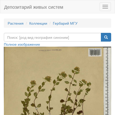
Депозитарий живых систем
Навиг
Растения
Коллекции
Гербарий МГУ
Полное изображение