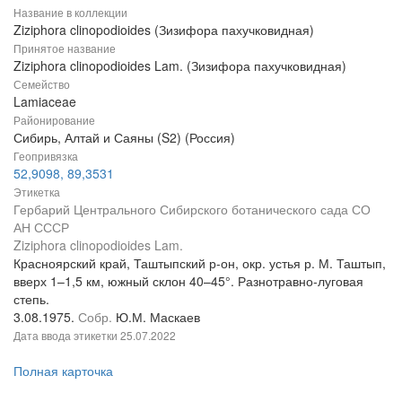
Название в коллекции
Ziziphora clinopodioides (Зизифора пахучковидная)
Принятое название
Ziziphora clinopodioides Lam. (Зизифора пахучковидная)
Семейство
Lamiaceae
Районирование
Сибирь, Алтай и Саяны (S2) (Россия)
Геопривязка
52,9098, 89,3531
Этикетка
Гербарий Центрального Сибирского ботанического сада СО
АН СССР
Ziziphora clinopodioides Lam.
Красноярский край, Таштыпский р-он, окр. устья р. М. Таштып,
вверх 1–1,5 км, южный склон 40–45°. Разнотравно-луговая
степь.
3.08.1975.
Собр.
Ю.М. Маскаев
Дата ввода этикетки
25.07.2022
Полная карточка