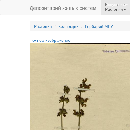
Направление
Депозитарий живых систем
Растения
Растения
Коллекции
Гербарий МГУ
Полное изображение