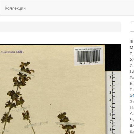
Коллекции
Шт
M
Пр
S
Се
L
Ра
В
Ге
54
Эт
Г
А
Ч
8
Да