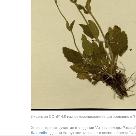
Лицензия CC-BY 4.0 (см. рекомендованное цитирование в "П
Хочешь принять участие в создании "Атласа флоры России"
iNaturalist
, где они станут частью нашего нового проекта "Фло