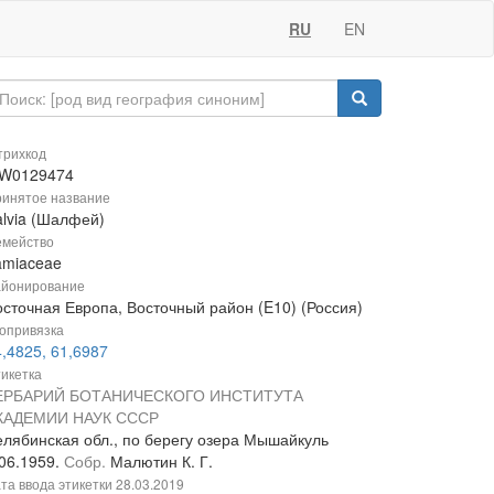
RU
EN
рихкод
W0129474
инятое название
alvia (Шалфей)
мейство
amiaceae
йонирование
осточная Европа, Восточный район (E10) (Россия)
опривязка
,4825, 61,6987
икетка
ЕРБАРИЙ БОТАНИЧЕСКОГО ИНСТИТУТА
КАДЕМИИ НАУК СССР
елябинская обл., по берегу озера Мышайкуль
.06.1959.
Собр.
Малютин К. Г.
та ввода этикетки
28.03.2019