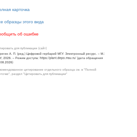
олная карточка
се образцы этого вида
ообщить об ошибке
тировать для публикации (сайт)
регин А. П. (ред.) Цифровой гербарий МГУ: Электронный ресурс. – М.:
У, 2026. – Режим доступа: https://plant.depo.msu.ru/ (дата обращения
.08.2026)
комендованное цитирование отдельного образца см. в "Полной
рточке", раздел "Цитировать для публикации"