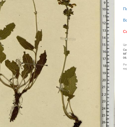
П
В
С
Ци
Се
МГ
06
Ре
ка