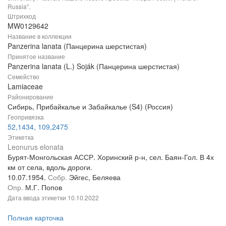
Russia".
Штрихкод
MW0129642
Название в коллекции
Panzerina lanata (Панцерина шерстистая)
Принятое название
Panzerina lanata (L.) Soják (Панцерина шерстистая)
Семейство
Lamiaceae
Районирование
Сибирь, Прибайкалье и Забайкалье (S4) (Россия)
Геопривязка
52,1434, 109,2475
Этикетка
Leonurus elonata
Бурят-Монгольская АССР. Хоринский р-н, сел. Баян-Гол. В 4х
км от села, вдоль дороги.
10.07.1954.
Собр.
Эйгес, Беляева
Опр.
М.Г. Попов
Дата ввода этикетки
10.10.2022
Полная карточка