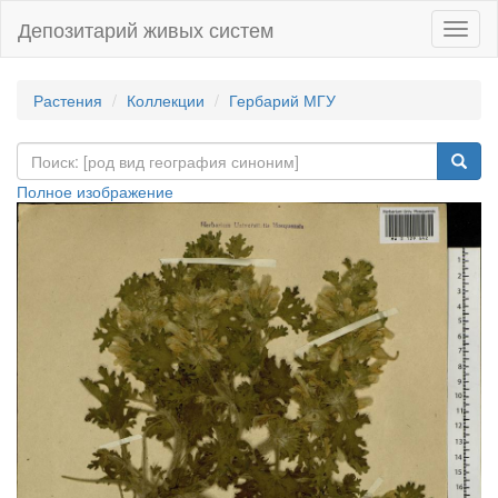
Депозитарий живых систем
Навиг
Растения
Коллекции
Гербарий МГУ
Полное изображение