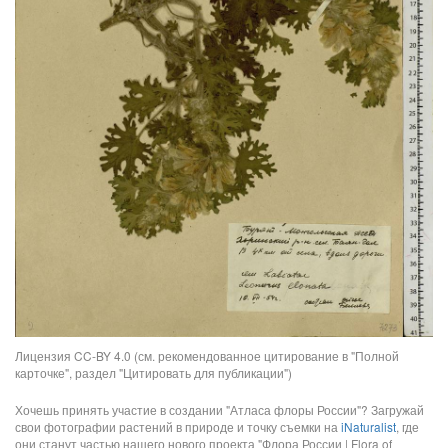
Лицензия CC-BY 4.0 (см. рекомендованное цитирование в "Полной
карточке", раздел "Цитировать для публикации")
Хочешь принять участие в создании "Атласа флоры России"? Загружай
свои фотографии растений в природе и точку съемки на
iNaturalist
, где
они станут частью нашего нового проекта "Флора России | Flora of