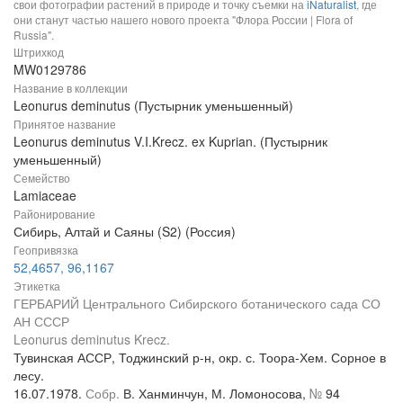
свои фотографии растений в природе и точку съемки на
iNaturalist
, где
они станут частью нашего нового проекта "Флора России | Flora of
Russia".
Штрихкод
MW0129786
Название в коллекции
Leonurus deminutus (Пустырник уменьшенный)
Принятое название
Leonurus deminutus V.I.Krecz. ex Kuprian. (Пустырник
уменьшенный)
Семейство
Lamiaceae
Районирование
Сибирь, Алтай и Саяны (S2) (Россия)
Геопривязка
52,4657, 96,1167
Этикетка
ГЕРБАРИЙ Центрального Сибирского ботанического сада СО
АН СССР
Leonurus deminutus Krecz.
Тувинская АССР, Тоджинский р-н, окр. с. Тоора-Хем. Сорное в
лесу.
16.07.1978.
Собр.
В. Ханминчун, М. Ломоносова,
№
94