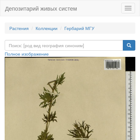
Депозитарий живых систем
Навиг
Растения
Коллекции
Гербарий МГУ
Полное изображение