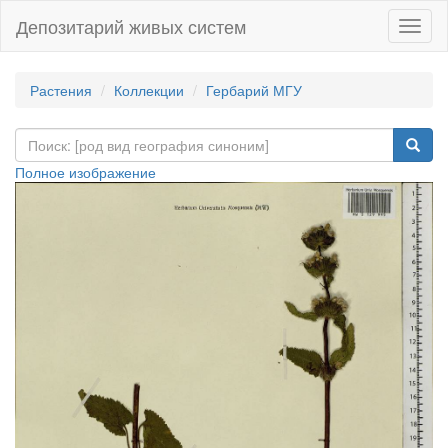
Депозитарий живых систем
Навиг
Растения
Коллекции
Гербарий МГУ
Полное изображение