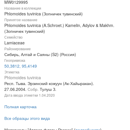
MW0129995
Название в коллекции
Phlomoides tuvinica (Зопничек тувинский)
Принятое название
Phlomoides tuvinica (A.Schroet.) Kamelin, Adylov & Makhm.
(Зопничек тувинский)
Семейство
Lamiaceae
Районирование
Сибирь, Алтай и Саяны (S2) (Россия)
Геопривязка
50,3812, 95,4149
Этикетка
Phlomoides tuvinica
Респ. Тыва. Эрзинский кожуун (Ак-Хайыракан).
27.06.2004.
Собр.
Тулуш З.
Дата ввода этикетки
1.04.2020
Полная карточка
Все образцы этого вида
Материалы "Атласа флоры России" (
подробности
)