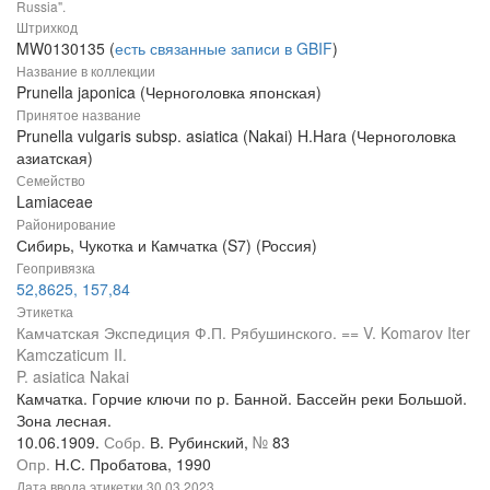
Russia".
Штрихкод
MW0130135 (
есть связанные записи в GBIF
)
Название в коллекции
Prunella japonica (Черноголовка японская)
Принятое название
Prunella vulgaris subsp. asiatica (Nakai) H.Hara (Черноголовка
азиатская)
Семейство
Lamiaceae
Районирование
Сибирь, Чукотка и Камчатка (S7) (Россия)
Геопривязка
52,8625, 157,84
Этикетка
Камчатская Экспедиция Ф.П. Рябушинского. == V. Komarov Iter
Kamczaticum II.
P. asiatica Nakai
Камчатка. Горчие ключи по р. Банной. Бассейн реки Большой.
Зона лесная.
10.06.1909.
Собр.
В. Рубинский,
№
83
Опр.
Н.С. Пробатова, 1990
Дата ввода этикетки
30.03.2023