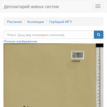
Депозитарий живых систем
Навиг
Растения
Коллекции
Гербарий МГУ
Полное изображение