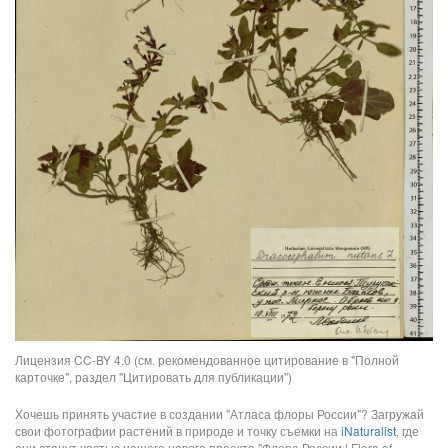
Лицензия CC-BY 4.0 (см. рекомендованное цитирование в "Полной
карточке", раздел "Цитировать для публикации")
Хочешь принять участие в создании "Атласа флоры России"? Загружай
свои фотографии растений в природе и точку съемки на
iNaturalist
, где
они станут частью нашего нового проекта "Флора России | Flora of