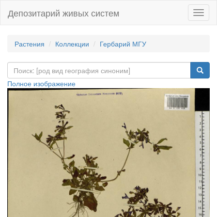
Депозитарий живых систем
Навиг
Растения
Коллекции
Гербарий МГУ
Полное изображение