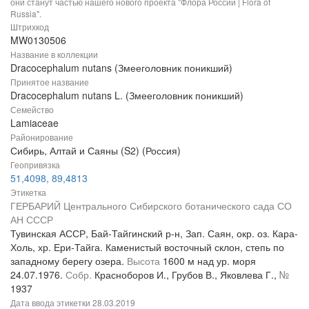
они станут частью нашего нового проекта "Флора России | Flora of
Russia".
Штрихкод
MW0130506
Название в коллекции
Dracocephalum nutans (Змееголовник поникший)
Принятое название
Dracocephalum nutans L. (Змееголовник поникший)
Семейство
Lamiaceae
Районирование
Сибирь, Алтай и Саяны (S2) (Россия)
Геопривязка
51,4098, 89,4813
Этикетка
ГЕРБАРИЙ Центрального Сибирского ботанического сада СО
АН СССР
Тувинская АССР, Бай-Тайгинский р-н, Зап. Саян, окр. оз. Кара-
Холь, хр. Ери-Тайга. Каменистый восточный склон, степь по
западному берегу озера.
Высота
1600 м над ур. моря
24.07.1976.
Собр.
Красноборов И., Грубов В., Яковлева Г.,
№
1937
Дата ввода этикетки
28.03.2019