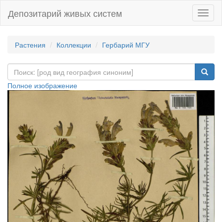
Депозитарий живых систем
Навиг
Растения
Коллекции
Гербарий МГУ
Полное изображение