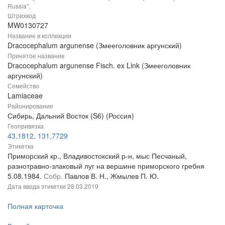
Russia".
Штрихкод
MW0130727
Название в коллекции
Dracocephalum argunense (Змееголовник аргунский)
Принятое название
Dracocephalum argunense Fisch. ex Link (Змееголовник
аргунский)
Семейство
Lamiaceae
Районирование
Сибирь, Дальний Восток (S6) (Россия)
Геопривязка
43,1812, 131,7729
Этикетка
Приморский кр., Владивостокский р-н, мыс Песчаный,
разнотравно-злаковый луг на вершине приморского гребня
5.08.1984.
Собр.
Павлов В. Н., Жмылев П. Ю.
Дата ввода этикетки
28.03.2019
Полная карточка