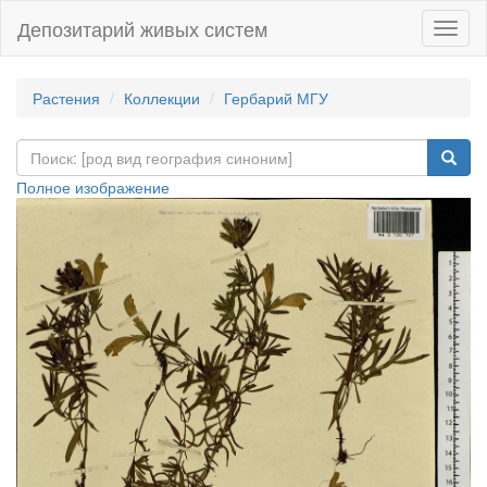
Депозитарий живых систем
Навиг
Растения
Коллекции
Гербарий МГУ
Полное изображение