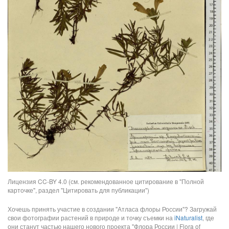
Лицензия CC-BY 4.0 (см. рекомендованное цитирование в "Полной
карточке", раздел "Цитировать для публикации")
Хочешь принять участие в создании "Атласа флоры России"? Загружай
свои фотографии растений в природе и точку съемки на
iNaturalist
, где
они станут частью нашего нового проекта "Флора России | Flora of