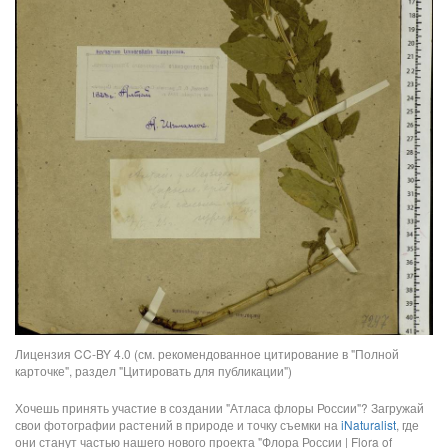
Лицензия CC-BY 4.0 (см. рекомендованное цитирование в "Полной
карточке", раздел "Цитировать для публикации")
Хочешь принять участие в создании "Атласа флоры России"? Загружай
свои фотографии растений в природе и точку съемки на
iNaturalist
, где
они станут частью нашего нового проекта "Флора России | Flora of