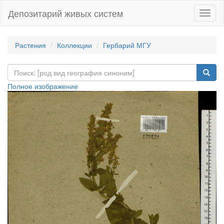
Депозитарий живых систем
Навиг
Растения
Коллекции
Гербарий МГУ
Полное изображение