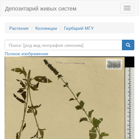
Депозитарий живых систем
Навиг
Растения
Коллекции
Гербарий МГУ
Полное изображение