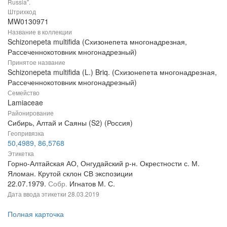
Russia".
Штрихкод
MW0130971
Название в коллекции
Schizonepeta multifida (Схизонепета многонадрезная,
Рассеченнокотовник многонадрезный)
Принятое название
Schizonepeta multifida (L.) Briq. (Схизонепета многонадрезная,
Рассеченнокотовник многонадрезный)
Семейство
Lamiaceae
Районирование
Сибирь, Алтай и Саяны (S2) (Россия)
Геопривязка
50,4989, 86,5768
Этикетка
Горно-Алтайская АО, Онгудайский р-н. Окрестности с. М.
Яломан. Крутой склон СВ экспозиции
22.07.1979.
Собр.
Игнатов М. С.
Дата ввода этикетки
28.03.2019
Полная карточка