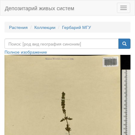
Депозитарий живых систем
Навиг
Растения
Коллекции
Гербарий МГУ
Полное изображение