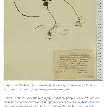
Лицензия CC-BY 4.0 (см. рекомендованное цитирование в "Полной
карточке", раздел "Цитировать для публикации")
Хочешь принять участие в создании "Атласа флоры России"? Загружай
свои фотографии растений в природе и точку съемки на
iNaturalist
, где
они станут частью нашего нового проекта "Флора России | Flora of