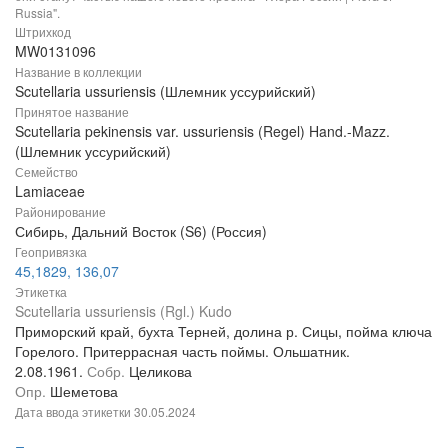
Russia".
Штрихкод
MW0131096
Название в коллекции
Scutellaria ussuriensis (Шлемник уссурийский)
Принятое название
Scutellaria pekinensis var. ussuriensis (Regel) Hand.-Mazz.
(Шлемник уссурийский)
Семейство
Lamiaceae
Районирование
Сибирь, Дальний Восток (S6) (Россия)
Геопривязка
45,1829, 136,07
Этикетка
Scutellaria ussuriensis (Rgl.) Kudo
Приморский край, бухта Терней, долина р. Сицы, пойма ключа
Горелого. Притеррасная часть поймы. Ольшатник.
2.08.1961.
Собр.
Целикова
Опр.
Шеметова
Дата ввода этикетки
30.05.2024