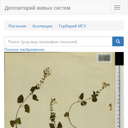
Депозитарий живых систем
Навиг
Растения
Коллекции
Гербарий МГУ
Полное изображение