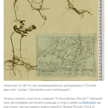
Лицензия CC-BY 4.0 (см. рекомендованное цитирование в "Полной
карточке", раздел "Цитировать для публикации")
Хочешь принять участие в создании "Атласа флоры России"? Загружай
свои фотографии растений в природе и точку съемки на
iNaturalist
, где
они станут частью нашего нового проекта "Флора России | Flora of