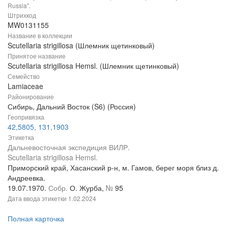
Russia".
Штрихкод
MW0131155
Название в коллекции
Scutellaria strigillosa (Шлемник щетинковый)
Принятое название
Scutellaria strigillosa Hemsl. (Шлемник щетинковый)
Семейство
Lamiaceae
Районирование
Сибирь, Дальний Восток (S6) (Россия)
Геопривязка
42,5805, 131,1903
Этикетка
Дальневосточная экспедиция ВИЛР.
Scutellaria strigillosa Hemsl.
Приморский край, Хасанский р-н, м. Гамов, берег моря близ д.
Андреевка.
19.07.1970.
Собр.
О. Журба,
№
95
Дата ввода этикетки
1.02.2024
Полная карточка