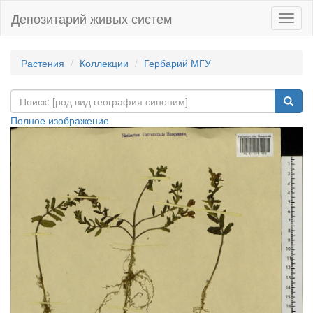
Депозитарий живых систем
Навиг
Растения
Коллекции
Гербарий МГУ
Полное изображение