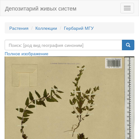
Депозитарий живых систем
Навиг
Растения
Коллекции
Гербарий МГУ
Полное изображение