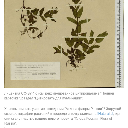
Лицензия CC-BY 4.0 (см. рекомендованное цитирование в "Полной
карточке", раздел "Цитировать для публикации")
Хочешь принять участие в создании "Атласа флоры России"? Загружай
свои фотографии растений в природе и точку съемки на
iNaturalist
, где
они станут частью нашего нового проекта "Флора России | Flora of
Russia".