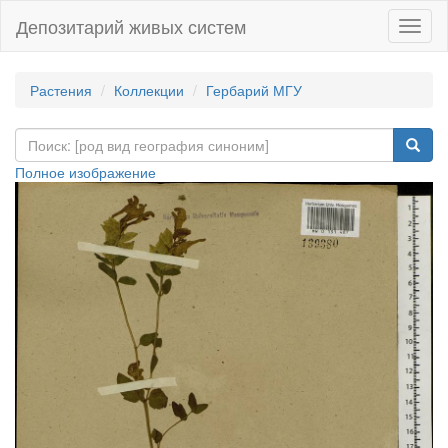
Депозитарий живых систем
Навиг
Растения
Коллекции
Гербарий МГУ
Полное изображение