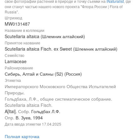
свои фотографии растений в природе и точку съемки на
iNaturalist
, где
они станут частью нашего нового проекта "Флора России | Flora of
Russia".
Штрихкод
MW0131487
Название в коллекции
Scutellaria altaica (Шлемник алтайский)
Принятое название
Scutellaria altaica Fisch. ex Sweet (Шлемник алтайский)
Семейство
Lamiaceae
Районирование
Сибирь, Алтай и Саяны (S2) (Россия)
Этикетка
Императорского Московского Общества Испытателей
Природы.
Гольдбаха, Л.Ф., общее систематическое собрание.
Scutellaria altaica Fisch.
A[ltai].
Собр.
Гольдбах Л.Ф.
Опр.
В. Зуев, 1994
Дата ввода этикетки
17.04.2025
Полная карточка