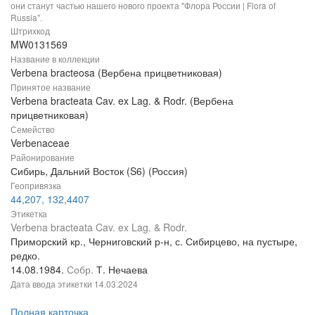
они станут частью нашего нового проекта "Флора России | Flora of
Russia".
Штрихкод
MW0131569
Название в коллекции
Verbena bracteosa (Вербена прицветниковая)
Принятое название
Verbena bracteata Cav. ex Lag. & Rodr. (Вербена
прицветниковая)
Семейство
Verbenaceae
Районирование
Сибирь, Дальний Восток (S6) (Россия)
Геопривязка
44,207, 132,4407
Этикетка
Verbena bracteata Cav. ex Lag. & Rodr.
Приморский кр., Черниговский р-н, с. Сибирцево, на пустыре,
редко.
14.08.1984.
Собр.
Т. Нечаева
Дата ввода этикетки
14.03.2024
Полная карточка