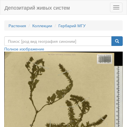
Депозитарий живых систем
Навиг
Растения
Коллекции
Гербарий МГУ
Полное изображение