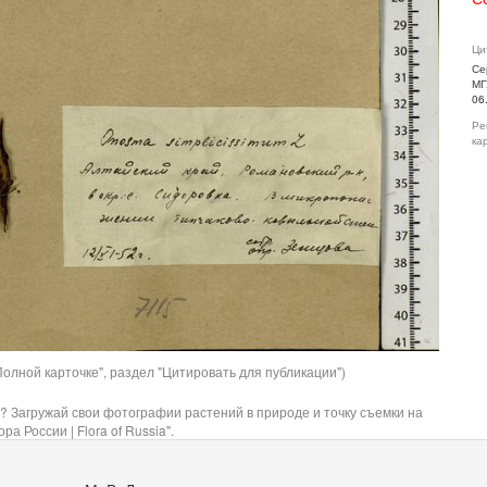
Ци
Се
МГ
06
Ре
ка
олной карточке", раздел "Цитировать для публикации")
? Загружай свои фотографии растений в природе и точку съемки на
ра России | Flora of Russia".