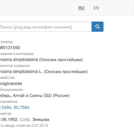
RU
EN
рихкод
W0131592
звание в коллекции
nosma simplicissima (Оносма простейшая)
инятое название
nosma simplicissima L. (Оносма простейшая)
мейство
oraginaceae
йонирование
ибирь, Алтай и Саяны (S2) (Россия)
опривязка
,5484, 80,7584
икетка
2.06.1952.
Собр.
Земцова
та ввода этикетки
2.07.2018