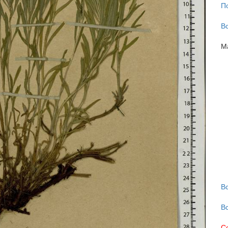
П
В
М
В
В
С