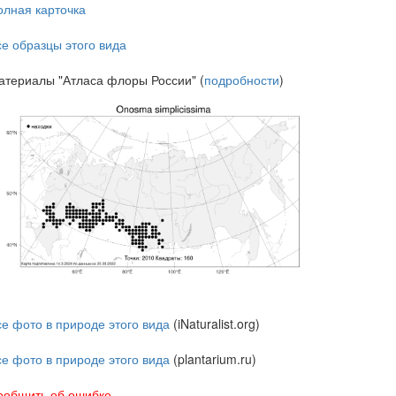
олная карточка
се образцы этого вида
атериалы "Атласа флоры России" (
подробности
)
се фото в природе этого вида
(iNaturalist.org)
се фото в природе этого вида
(plantarium.ru)
ообщить об ошибке