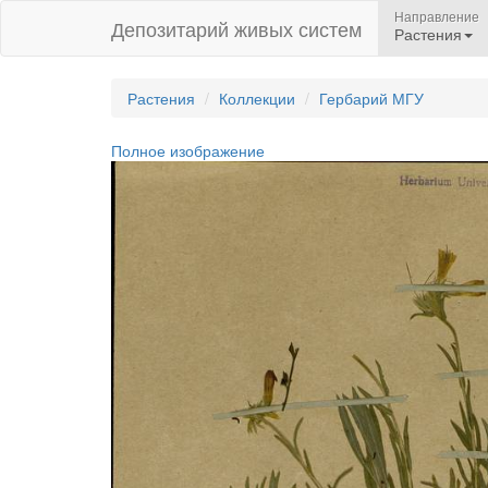
Направление
Депозитарий живых систем
Растения
Растения
Коллекции
Гербарий МГУ
Полное изображение