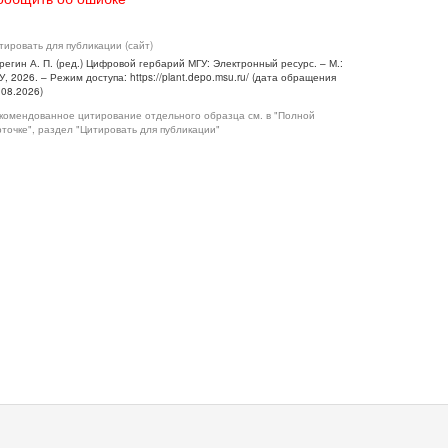
тировать для публикации (сайт)
регин А. П. (ред.) Цифровой гербарий МГУ: Электронный ресурс. – М.:
У, 2026. – Режим доступа: https://plant.depo.msu.ru/ (дата обращения
.08.2026)
комендованное цитирование отдельного образца см. в "Полной
рточке", раздел "Цитировать для публикации"