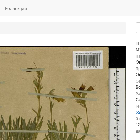
Коллекции
Шт
M
На
O
Пр
O
Се
B
Ра
С
Ге
52
Эт
1
Да