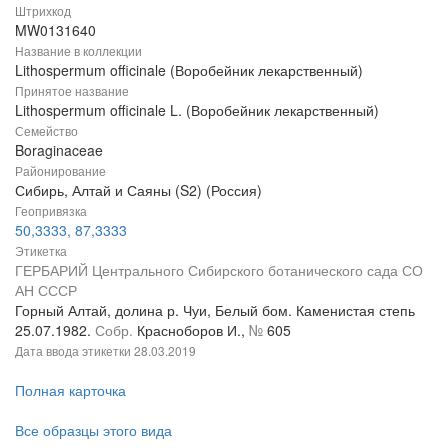
Штрихкод
MW0131640
Название в коллекции
Lithospermum officinale (Воробейник лекарственный)
Принятое название
Lithospermum officinale L. (Воробейник лекарственный)
Семейство
Boraginaceae
Районирование
Сибирь, Алтай и Саяны (S2) (Россия)
Геопривязка
50,3333, 87,3333
Этикетка
ГЕРБАРИЙ Центрального Сибирского ботанического сада СО
АН СССР
Горный Алтай, долина р. Чуи, Белый бом. Каменистая степь
25.07.1982.
Собр.
Красноборов И.,
№
605
Дата ввода этикетки
28.03.2019
Полная карточка
Все образцы этого вида