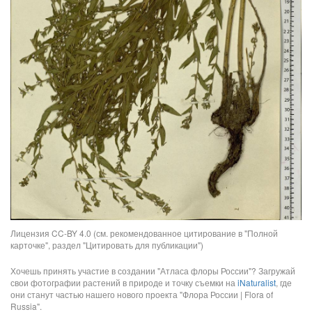
Лицензия CC-BY 4.0 (см. рекомендованное цитирование в "Полной
карточке", раздел "Цитировать для публикации")
Хочешь принять участие в создании "Атласа флоры России"? Загружай
свои фотографии растений в природе и точку съемки на
iNaturalist
, где
они станут частью нашего нового проекта "Флора России | Flora of
Russia".