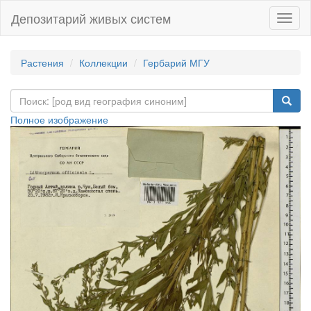
Депозитарий живых систем
Навиг
Растения
Коллекции
Гербарий МГУ
Полное изображение