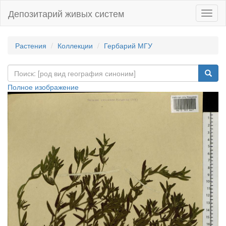
Депозитарий живых систем
Навиг
Растения
Коллекции
Гербарий МГУ
Полное изображение