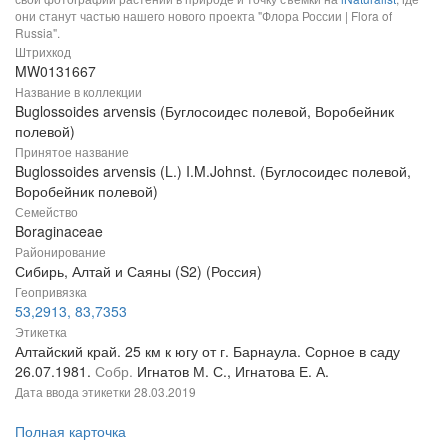
они станут частью нашего нового проекта "Флора России | Flora of
Russia".
Штрихкод
MW0131667
Название в коллекции
Buglossoides arvensis (Буглосоидес полевой, Воробейник
полевой)
Принятое название
Buglossoides arvensis (L.) I.M.Johnst. (Буглосоидес полевой,
Воробейник полевой)
Семейство
Boraginaceae
Районирование
Сибирь, Алтай и Саяны (S2) (Россия)
Геопривязка
53,2913, 83,7353
Этикетка
Алтайский край. 25 км к югу от г. Барнаула. Сорное в саду
26.07.1981.
Собр.
Игнатов М. С., Игнатова Е. А.
Дата ввода этикетки
28.03.2019
Полная карточка