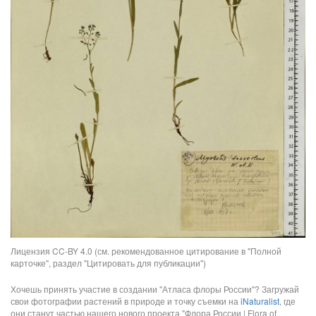
Лицензия CC-BY 4.0 (см. рекомендованное цитирование в "Полной
карточке", раздел "Цитировать для публикации")
Хочешь принять участие в создании "Атласа флоры России"? Загружай
свои фотографии растений в природе и точку съемки на
iNaturalist
, где
они станут частью нашего нового проекта "Флора России | Flora of