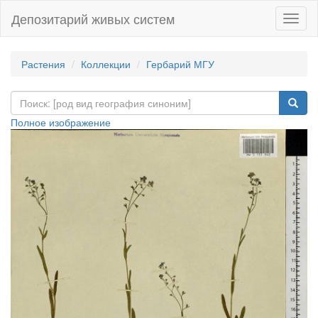
Депозитарий живых систем
Навиг
Растения
Коллекции
Гербарий МГУ
Полное изображение