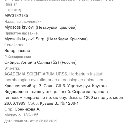
Russia".
Штрихкод
MW0132185
Название в коллекции
Myosotis krylovii (Незабудка Крылова)
Принятое название
Myosotis krylovii Serg. (Незабудка Крылова)
Семейство
Boraginaceae
Районирование
Сибирь, Алтай и Саяны (S2) (Россия)
Этикетка
ACADEMIA SCIENTIARUM URSS. Herbarium Instituti
morphologiae evolutionariae et oecologiae animalium
Красноярский кр. З. Саян. СШЗ. Ущелье руч. Крутого
Водопадного выше устья р. Голой. Сырая западина в
гипновом кедраче по пр. склону.
Высота
1200 м над ур. моря
26.06.1989.
Собр.
Куваев В.,
№
1288-1
Опр.
Сонникова А.
Между о. 186-185
Дата ввода этикетки
28.03.2019