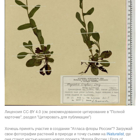
Лицензия CC-BY 4.0 (см. рекомендованное цитирование в "Полной
карточке", раздел "Цитировать для публикации")
Хочешь принять участие в создании "Атласа флоры России"? Загружай
свои фотографии растений в природе и точку съемки на
iNaturalist
, где
они станут частью нашего нового проекта "Флора России | Flora of