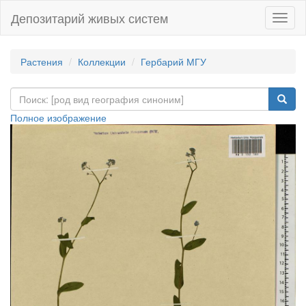
Депозитарий живых систем
Навиг
Растения
Коллекции
Гербарий МГУ
Полное изображение