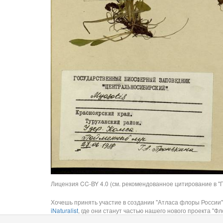
Лицензия CC-BY 4.0 (см. рекомендованное цитирование в "П
Хочешь принять участие в создании "Атласа флоры России"
iNaturalist
, где они станут частью нашего нового проекта "Фло