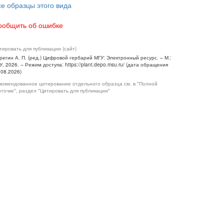
се образцы этого вида
ообщить об ошибке
тировать для публикации (сайт)
регин А. П. (ред.) Цифровой гербарий МГУ: Электронный ресурс. – М.:
У, 2026. – Режим доступа: https://plant.depo.msu.ru/ (дата обращения
.08.2026)
комендованное цитирование отдельного образца см. в "Полной
рточке", раздел "Цитировать для публикации"