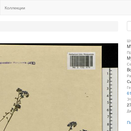
Коллекции
Шт
M
Пр
My
Се
B
Ра
С
Ге
61
Эт
2
Да
П