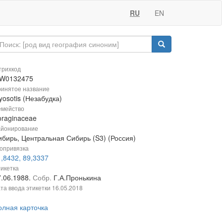
RU
EN
рихкод
W0132475
инятое название
osotis (Незабудка)
мейство
oraginaceae
йонирование
ибирь, Центральная Сибирь (S3) (Россия)
опривязка
,8432, 89,3337
икетка
7.06.1988.
Собр.
Г.А.Пронькина
та ввода этикетки
16.05.2018
олная карточка