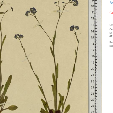
В
С
Ци
Се
МГ
07
Ре
ка