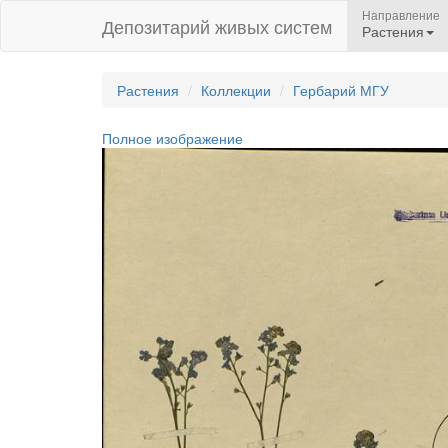
Направление
Депозитарий живых систем
Растения
Растения
Коллекции
Гербарий МГУ
Полное изображение