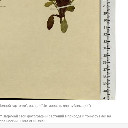
олной карточке", раздел "Цитировать для публикации")
? Загружай свои фотографии растений в природе и точку съемки на
ра России | Flora of Russia".